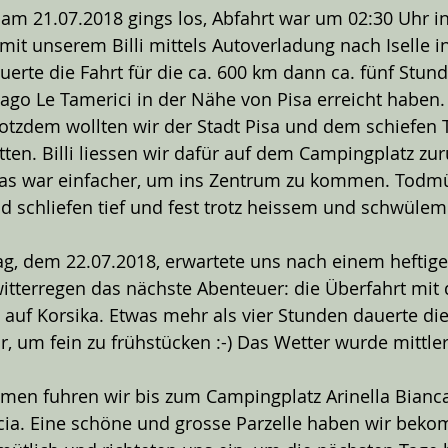
am 21.07.2018 gings los, Abfahrt war um 02:30 Uhr in
it unserem Billi mittels Autoverladung nach Iselle in 
erte die Fahrt für die ca. 600 km dann ca. fünf Stunde
go Le Tamerici in der Nähe von Pisa erreicht haben. 
rotzdem wollten wir der Stadt Pisa und dem schiefen
ten. Billi liessen wir dafür auf dem Campingplatz zu
s war einfacher, um ins Zentrum zu kommen. Todmüd
 schliefen tief und fest trotz heissem und schwülem
ag, dem 22.07.2018, erwartete uns nach einem heftige
tterregen das nächste Abenteuer: die Überfahrt mit 
 auf Korsika. Etwas mehr als vier Stunden dauerte dies
ir, um fein zu frühstücken :-) Das Wetter wurde mittle
men fuhren wir bis zum Campingplatz Arinella Bianca
cia. Eine schöne und grosse Parzelle haben wir bek