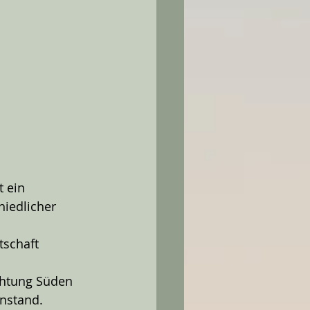
 ein 
iedlicher 
schaft 
chtung Süden 
anstand.