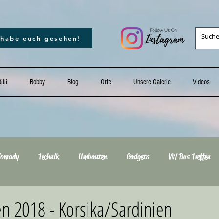
 habe euch gesehen!
illi
Bobby
Blog
Orte
Unsere Galerie
Videos
omady
Technik
Umbauten
Gadgets
VW Bus Treffen
18
Sonstiges
2025
Europapark
n 2018 - Korsika/Sardinien