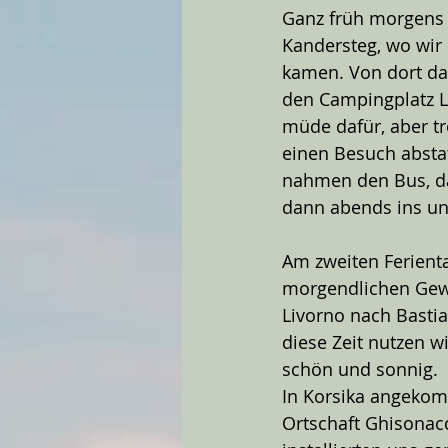
Ganz früh morgens 
Kandersteg, wo wir m
kamen. Von dort dau
den Campingplatz La
müde dafür, aber t
einen Besuch abstat
nahmen den Bus, da
dann abends ins und
Am zweiten Ferient
morgendlichen Gewi
Livorno nach Bastia
diese Zeit nutzen w
schön und sonnig. 
In Korsika angekom
Ortschaft Ghisonac