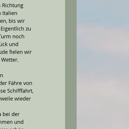
 Richtung 
Italien 
n, bis wir 
Eigentlich zu 
 Turm noch 
rück und 
e fielen wir 
 Wetter.
n 
der Fähre von 
e Schifffahrt, 
rweile wieder 
 bei der 
ommen und 