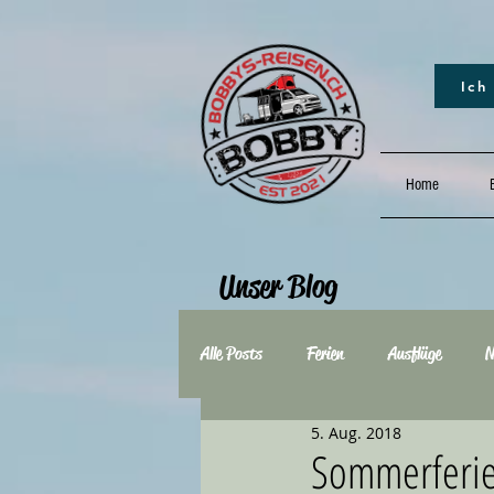
Ich
Home
B
Unser Blog
Alle Posts
Ferien
Ausflüge
N
5. Aug. 2018
2021
2020
2019
20
Sommerferie