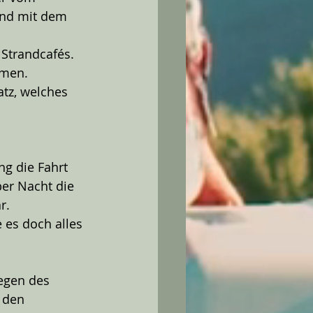
end mit dem 
 Strandcafés. 
lmen.
tz, welches 
g die Fahrt 
er Nacht die 
r.
 es doch alles 
egen des 
 den 