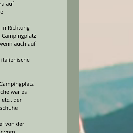
ra auf 
e 
 in Richtung 
 Campingplatz 
 wenn auch auf 
italienische 
 Campingplatz 
oche war es 
etc., der 
eschuhe 
el von der 
er vom 