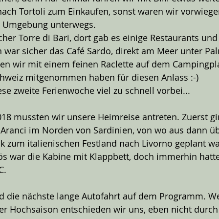
ach Tortoli zum Einkaufen, sonst waren wir vorwieg
en Umgebung unterwegs.
cher Torre di Bari, dort gab es einige Restaurants und
 war sicher das Café Sardo, direkt am Meer unter Pa
ten wir mit einem feinen Raclette auf dem Campingpla
Schweiz mitgenommen haben für diesen Anlass :-)
se zweite Ferienwoche viel zu schnell vorbei...
018 mussten wir unsere Heimreise antreten. Zuerst gin
o Aranci im Norden von Sardinien, von wo aus dann üb
k zum italienischen Festland nach Livorno geplant wa
ös war die Kabine mit Klappbett, doch immerhin hatte
C.
d die nächste lange Autofahrt auf dem Programm. W
er Hochsaison entschieden wir uns, eben nicht durch