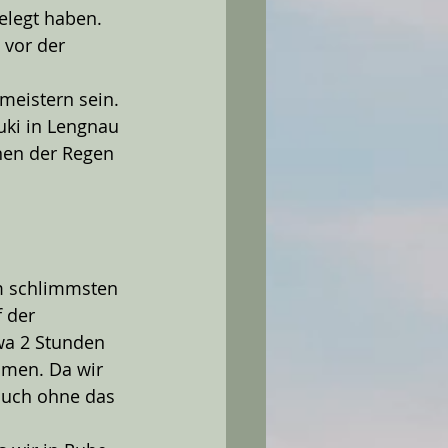
elegt haben. 
 vor der 
eistern sein. 
uki in Lengnau 
nen der Regen 
em schlimmsten 
 der 
wa 2 Stunden 
men. Da wir 
auch ohne das 