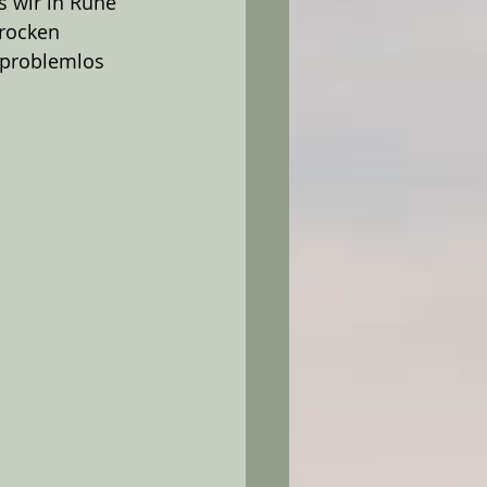
 wir in Ruhe 
trocken 
 problemlos 