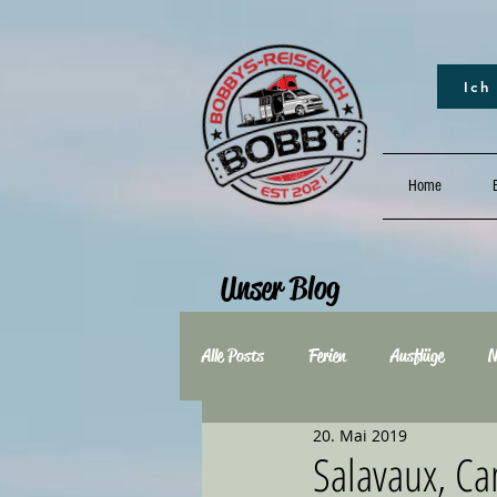
Ich
Home
B
Unser Blog
Alle Posts
Ferien
Ausflüge
N
20. Mai 2019
2021
2020
2019
20
Salavaux, C