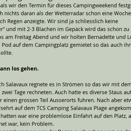
er als wir den Termin für dieses Campingweekend festg
h nichts daran als der Wetterradar schon eine Woche
ch Regen anzeigte. Wir sind ja schliesslich keine 
“ und mit 2-3 Blachen im Gepäck wird das schon zu m
os am Freitag Abend und wir holten Bernadette und L
en Pod auf dem Campingplatz gemietet so das auch ih
llte. 
kann los gehen. 
ach Salavaux regnete es in Strömen so das wir mit d
wei Tage rechneten. Auch hatte es diverse Staus auf
 einen grossen Teil Ausserorts fuhren. Nach aber et
rsehrt auf dem TCS Camping Salavaux Plage angekom
hatten war eine problemlose Einfahrt auf den Platz, 
net war, kein Problem. 