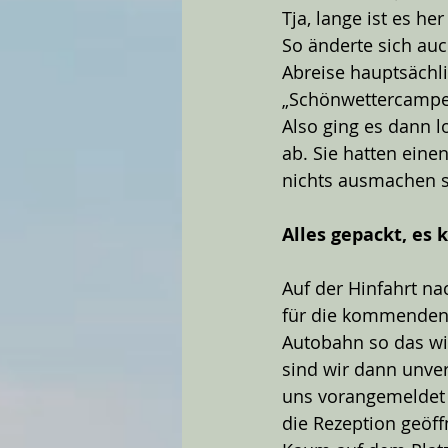
Tja, lange ist es h
So änderte sich auc
Abreise hauptsächli
„Schönwettercamper
Also ging es dann l
ab. Sie hatten ein
nichts ausmachen so
Alles gepackt, es 
Auf der Hinfahrt n
für die kommenden z
Autobahn so das wir
sind wir dann unve
uns vorangemeldet 
die Rezeption geöff