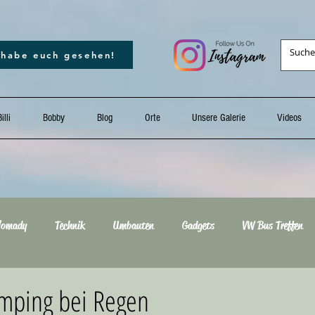
 habe euch gesehen!
illi
Bobby
Blog
Orte
Unsere Galerie
Videos
omady
Technik
Umbauten
Gadgets
VW Bus Treffen
18
Sonstiges
2025
Europapark
amping bei Regen