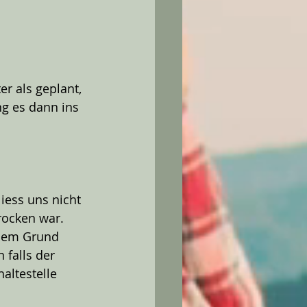
r als geplant, 
g es dann ins 
iess uns nicht 
rocken war. 
sem Grund 
falls der 
ltestelle 