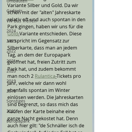
Umbauten
Variante Silber und Gold. Da wir 
Gadgets
schon mit der "alten" Jahreskarte 
relativ oft und auch spontan in den 
VW Bus Treffen
Park gingen, haben wir uns für die 
2024
Gold
-
Variante entschieden. Diese 
verspricht im Gegensatz zur 
2023
Silberkarte, dass man an jedem 
2022
Tag, an dem der Europapark 
2021
geöffnet hat, freien Zutritt zum 
Park hat, und zudem bekommt 
2020
man noch 2 
Rulantica
-
Tickets pro 
2019
Jahr, welche wir dann wohl 
ebenfalls spontan im Winter 
2018
einlösen werden. Die Jahreskarten 
Sonstiges
sind begrenzt, so dass mich das 
2025
Kaufen der Karte beinahe eine 
ganze Nacht gekostet hat. Denn 
Europapark
auch hier gilt: "de Schnäller isch de 