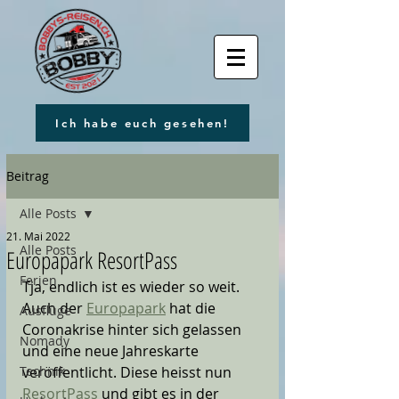
Ich habe euch gesehen!
Beitrag
Alle Posts
21. Mai 2022
Alle Posts
Europapark ResortPass
Ferien
Tja, endlich ist es wieder so weit. 
Auch der 
Europapark
 hat die 
Ausflüge
Coronakrise hinter sich gelassen 
Nomady
und eine neue Jahreskarte 
Technik
veröffentlicht. Diese heisst nun 
ResortPass 
und gibt es in der 