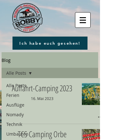
Ich habe euch gesehen!
Blog
Alle Posts
Alle Posts
Auffahrt-Camping 2023
Ferien
16. Mai 2023
Ausflüge
Nomady
Technik
TCS Camping Orbe
Umbauten